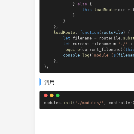
}
else
{
this
.
loadRoute
(
dir 
+
 
}
}
}
,
loadRoute
:
function
(
routeFile
)
{
let
 filename 
=
 routeFile
.
subs
let
 current_filename 
=
'./'
+
require
(
current_filename
)
(
thi
console
.
log
(
`
module [
${
filena
}
,
}
;
调用
modules
.
init
(
'./modules/'
,
 controller