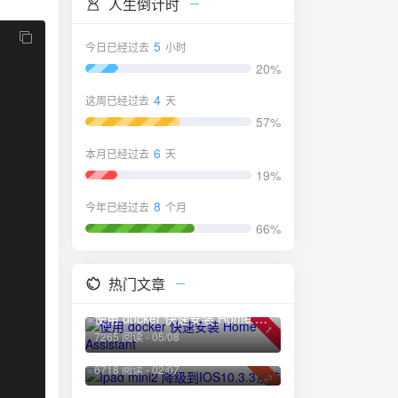
人生倒计时
5
今日已经过去
小时
20%
4
这周已经过去
天
57%
6
本月已经过去
天
19%
8
今年已经过去
个月
66%
热门文章
使用 docker 快速安装 Home Assistant
1
7265 阅读 - 05/08
Ipad mini2 降级到IOS10.3.3系统
6718 阅读 - 02/07
2