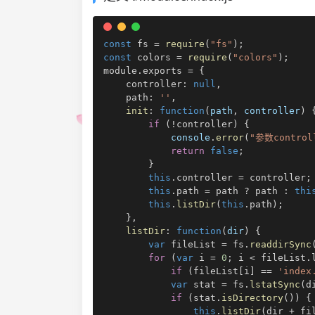
const
 fs 
=
require
(
"fs"
)
;
const
 colors 
=
require
(
"colors"
)
;
module
.
exports
=
{
    controller
:
null
,
    path
:
''
,
init
:
function
(
path
,
 controller
)
if
(
!
controller
)
{
console
.
error
(
"参数contro
return
false
;
}
this
.
controller
=
 controller
;
this
.
path
=
 path 
?
 path 
:
thi
this
.
listDir
(
this
.
path
)
;
}
,
listDir
:
function
(
dir
)
{
var
 fileList 
=
 fs
.
readdirSync
for
(
var
 i 
=
0
;
 i 
<
 fileList
.
if
(
fileList
[
i
]
==
'index
var
 stat 
=
 fs
.
lstatSync
(
d
if
(
stat
.
isDirectory
(
)
)
{
this
.
listDir
(
dir 
+
 fi