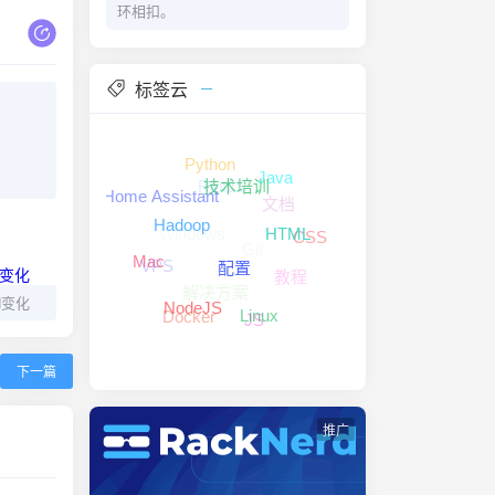
环相扣。
标签云
Python
RiotJS
Java
文档
技术培训
Home Assistant
Windows
Git
CSS
Hadoop
HTML
VPS
教程
Mac
解决方案
配置
H变化
JS
Docker
NodeJS
Linux
下一篇
推广