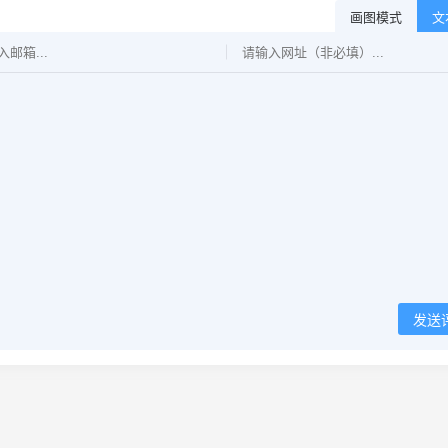
画图模式
文
发送