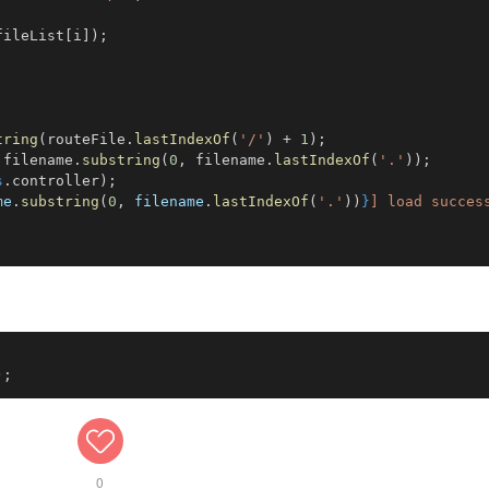
fileList
[
i
]
)
;
tring
(
routeFile
.
lastIndexOf
(
'/'
)
+
1
)
;
 filename
.
substring
(
0
,
 filename
.
lastIndexOf
(
'.'
)
)
;
s
.
controller
)
;
me
.
substring
(
0
,
 filename
.
lastIndexOf
(
'.'
)
)
}
] load succes
)
;
0