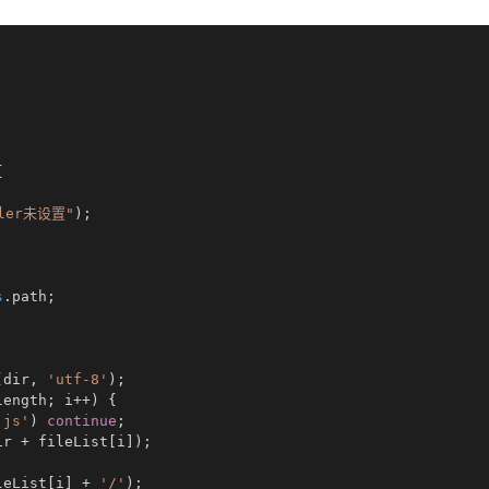
{
ller未设置"
)
;
s
.
path
;
(
dir
,
'utf-8'
)
;
length
;
 i
++
)
{
.js'
)
continue
;
ir 
+
 fileList
[
i
]
)
;
leList
[
i
]
+
'/'
)
;