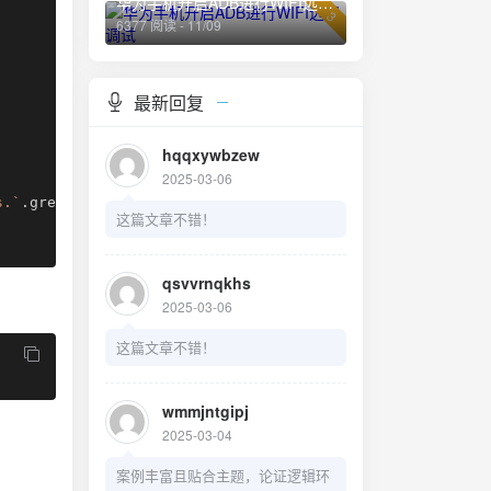
华为手机开启ADB进行WIFI远程调试
3
6377 阅读 - 11/09
最新回复
hqqxywbzew
2025-03-06
s.
`
.
green
)
;
这篇文章不错！
qsvvrnqkhs
2025-03-06
这篇文章不错！
wmmjntgipj
2025-03-04
案例丰富且贴合主题，论证逻辑环