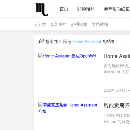
首页
好物推荐
薅羊毛领红包
无分类
智能家居
心得随想
文档教程
搜索到
3
篇与
Home Assistant
的结果
Home Ass
2020-06-07
首先确保安装了luc
Assistant 的配置文件 
192.168.1.1 # 你的路由器IP username: admi
译的插件需要做版本
2020年06月07
NAME="OpenWr
PRETTY_NAM
HOME_URL="htt
智能家居系统 
2020-05-10
SUPPORT_URL=
Home Ass
OPENWRT_BOA
Python 的
OPENWRT_DE
化（Theme)
OPENWRT_DEV