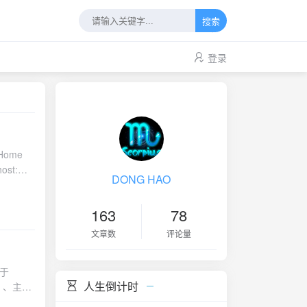
搜索
登录
Home
DONG HAO
163
78
18.06`
文章数
评论量
基于
ll"
人生倒计时
p）、主题
，可以方便