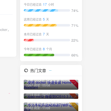
件有近千
17
今日已经过去
小时
景。
74%
nt 和米
5
这周已经过去
天
编码能
场景。并
71%
cker，
统更加傻
7
本月已经过去
天
能力不
22%
插座，想
able安装
以把天猫精
8
今年已经过去
个月
直接控制
66%
事情。如果把
空调，也可
同学主动说
热门文章
one
制冷到20
使用 docker 快速安装 Home Assistant
1
7267 阅读 - 05/08
Ipad mini2 降级到IOS10.3.3系统
6719 阅读 - 02/07
[sc
2
ocker就
华为手机开启ADB进行WIFI远程调试
3
适感，既
6382 阅读 - 11/09