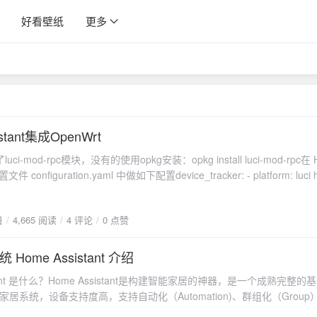
好看壁纸
更多
istant集成OpenWrt
i-mod-rpc模块，没有的使用opkg安装：opkg install luci-mod-rpc在 
configuration.yaml 中做如下配置device_tracker: - platform: luci host:
n #用户名 password: password #密码使用lede编
改变，否则会无法使用设备track功能# cat /etc/os-release
日
4,665 阅读
4 评论
0 点赞
t" VERSION="SNAPSHOT" ID="openwrt" ID_LIKE="lede openwrt"
E="OpenWrt SNAPSHOT" VERSION_ID="snapshot" # 这里需要修改成 `
ps://openwrt.org/" BUG_URL="https://bugs.openwrt.org/"
Home Assistant 介绍
"https://forum.openwrt.org/" BUILD_ID="r0-f892bcd"
istant 是什么？Home Assistant是构建智能家居的神器，是一个成熟完整的
RD="x86/64" OPENWRT_ARCH="x86_64" OPENWRT_TAINTS="no-a
智能家居系统，设备支持度高，支持自动化（Automation)、群组化（Grou
VICE_MANUFACTURER="OpenWrt"
 等等高度定制化设置。同样实现设备的 Siri 控制。基于Home Assistant
ICE_MANUFACTURER_URL="https://openwrt.org/"