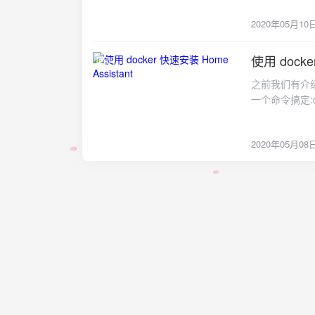
地连接各种外
OPENWRT_DE
2020年05月10
种），手动或
OPENWRT_REL
Home Ass
家/天猫精灵/
使用 docke
2020-05-08
力，更加适合
之前我们有介绍过 
且数据和管理
一个命令搞定:docke
瓜化，平台高
hass_config:/c
高。控制需经
net=host \ --p
要用小爱音箱来
2020年05月08
好之后，访问 ht
灵，小爱音箱
智能插座都是可以的
手机定位集成进
以让小爱音箱去
话：亲爱的主人
上。又或者你拿
度。是不是很酷？
name="tdj_pi
name="tdj_p
name="tdj_p
能一键开启智