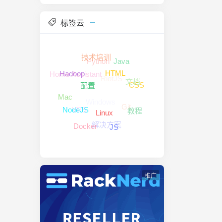
标签云
Python
技术培训
Java
Home Assistant
RiotJS
Hadoop
文档
HTML
CSS
配置
Windows
Mac
Git
VPS
教程
NodeJS
Linux
解决方案
Docker
JS
推广