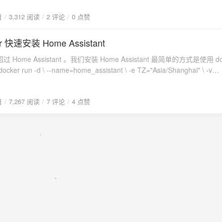
部设备（智能设备、摄像头、邮件、短消息、云服务等，成熟的可连接组
VICE_PRODUCT="Generic" OPENWRT_DEVICE_REVISION="v0"
日
3,312 阅读
2 评论
0 点赞
按照自己的需求自动化地联动这些外部设备，构建随心所欲的智能家居场
EASE="OpenWrt SNAPSHOT r0-f892bcd"
istant是开源的，它不属于任何商业公司，用户可以无偿使用。 Home Assista
小度等智能家居系统的区别Home Assistant是一个开放平台，需要一定的
r 快速安装 Home Assistant
于极客。它几乎可以集成所有的传感器设备，构造更加智能贴心的自动化
Home Assistant 。我们安装 Home Assistant 最简单的方式是使用 do
都在本地端，安全性和稳定性更加高。米家/天猫精灵/小度等智能家居系
r run -d \ --name=home_assistant \ -e TZ="Asia/Shanghai" \ -v
度定制化，更加适合小白用户。它接入的设备比较有限，智能场景定制化
onfig \ -v /dev/bus/usb:/dev/bus/usb \ -v /var/run/dbus:/var/run/dbus \ --
过外网服务器，稳定性和安全性不是非常好。我买了一个天猫精灵的智能
rivileged \ --restart unless-stopped \ homeassistant/home-assistant:st
控制它几乎是不可能的。但是如果我们有Home Assistant，我们就可
日
7,267 阅读
7 评论
4 点赞
tp://[IP]:8123 就能看到界面啦。
和智能插座全部集成进去。这样我对着小爱同学和天猫精灵甚至脱离它们
。Home Assistant 和 Siri用Home Assistant可以做很多酷酷的
去，当你距离家里还有1Km的时候，Home Assistant可以帮你去打开
播报你即将到家。比如外面将要下雨了，Home Assistant可以让小爱
，半小时后有80%的概率下雨，请收衣服。并且将这条信息推送到你的iPh
出iPhone说：嘿，Siri。关闭客厅的主灯。嘿，Siri。帮我打开主卧空调
搭建一套 Home Assistant 是不是又贵又麻烦？如果你有[sc
c_keyword_2" keyword="NAS 群晖" float="1"]NAS[/sc]、[sc
ic_keyword_2" keyword="迷你主机 便携 NCU" float="1"]迷你主机[/sc]或者
ic_keyword_2" keyword="树莓派 主机 官方" float="1"]树莓派[/sc]，搭配D
慧家居。一个主机的钱加一个命令，就能享受智能家居带来的科技感和舒