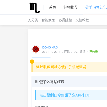
首页
好物推荐
薅羊毛领红包
无分类
智能家居
心得随想
文档教程
DONG HAO
2021-10-29
/
0 评论
/
907 阅读
/
已收录
建议收藏网址方便在手机端浏览
🧧
饿了么补贴红包
点击
复制口令
到
饿了么APP
打开