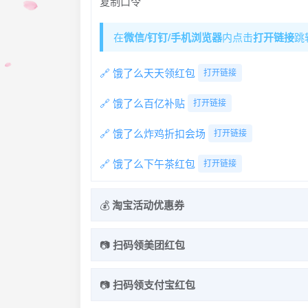
复制口令
在
微信/钉钉/手机浏览器
内点击
打开链接
跳
🔗 饿了么天天领红包
打开链接
🔗 饿了么百亿补贴
打开链接
🔗 饿了么炸鸡折扣会场
打开链接
🔗 饿了么下午茶红包
打开链接
💰
淘宝活动优惠券
点击
复制口令
到
手机淘宝
打开
📷
扫码领美团红包
🔑 双11超级红包主会场，每日可领多次
复制
📷
扫码领支付宝红包