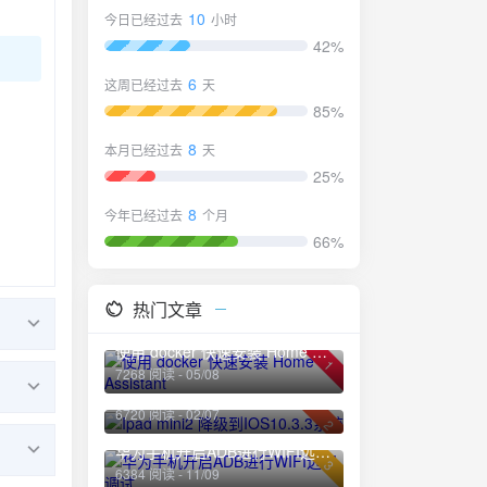
10
今日已经过去
小时
42%
6
这周已经过去
天
85%
8
本月已经过去
天
25%
8
今年已经过去
个月
66%
热门文章
使用 docker 快速安装 Home Assistant
1
7268 阅读 - 05/08
Ipad mini2 降级到IOS10.3.3系统
6720 阅读 - 02/07
2
华为手机开启ADB进行WIFI远程调试
3
6384 阅读 - 11/09