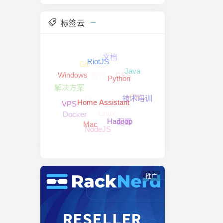
标签云
文档
Git
RiotJS
教程
CSS
Java
Windows
解决方案
Python
JS
HTML
技术培训
Linux
VPS
Home Assistant
Docker
配置
Hadoop
NodeJS
Mac
推广