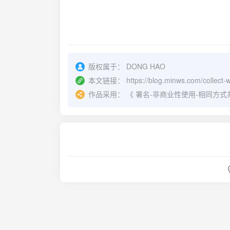
🔑 双11预售玩法会场
复制口令
🔑 双11尖货Excel清单，官方小二整理
复制口
🔑 双11天猫超市领券满减
复制口令
版权属于：
DONG HAO
🔑 聚划算百亿补贴页面
复制口令
本文链接：
https://blog.minws.com/collect-
作品采用：
《
署名-非商业性使用-相同方式共享 4.