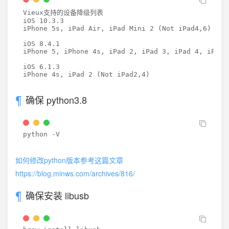
Vieux支持的设备降级列表

iOS 10.3.3

iPhone 5s, iPad Air, iPad Mini 2 (Not iPad4,6)

iOS 8.4.1

iPhone 5, iPhone 4s, iPad 2, iPad 3, iPad 4, iPad M
iOS 6.1.3

iPhone 4s, iPad 2 (Not iPad2,4)
确保 python3.8
python -V
如何修改python版本参考这篇文章
https://blog.minws.com/archives/816/
确保安装 libusb