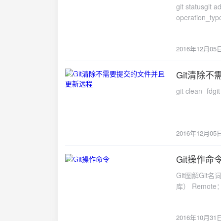
存区 暂存(git
git statusgit a
(merge)
operation_type
消 抓取(fe
至本地仓库，并且
库同步至远程仓库
2016年12月05
修改/删除分枝 
分支（branch
Git清除
[链接]http://w
2016-12-05
Windows 
git clean -fdgi
是Mercuria
操作。SourceTr
(https://ww
repository“
2016年12月05
仓库名、仓库描述等，
Create repository 至此，我们的仓库已经创建成功。创建成功后，我
Git操作命
2016-10-31
接，点击复制 打开我们的SourceTree，点击：“+新仓库”，选择：“从URL克隆” 粘贴我们的仓库
链接至源URL
Git图解Git名
克隆成功后，S
库） Remote
可以看到我们仓库里的所有文件 接下来我们
目录，将其初始化为
们点击右上角“在
git clone [u
们将需要上传
2016年10月31
[--global] # 