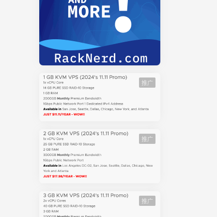
 [tag]
 # 删除远程
 $ git
个tag $
前分支的版
# 搜索提
mmit占
，其"提交说
推广
史，包括文
git log
，按提交次数
# 显示暂存
] # 显示
推广
diff
 day
变化的文件
t]:
有变动 $
remote
推广
 # 取回远程