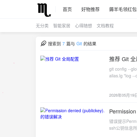
首页
好物推荐
薅羊毛领红包
无分类
智能家居
心得随想
文档教程
搜索到
7
篇与
Git
的结果
推荐 Git 
2026-05-19
git config --gl
alias.lg "log 
pull 误产生 m
rebase 前仍应
2026年05月19
Permissio
2018-03-20
错误提示Permi
ssh公钥信息所致。
SSH key"，将生成的ss