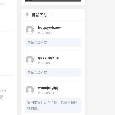
态 合并
ate
同内容抵
信息并同步
最新回复
将本地仓
：创建/
hqqxywbzew
属于自己的
2025-03-06
t简明指南
ree 是
这篇文章不错！
。同时它也
erge等
qsvvrnqkhs
2025-03-06
这篇文章不错！
成后点击
wmmjntgipj
点击克隆
本地仓
2025-03-04
这里我们
 新建一个
历史 $
案例丰富且贴合主题，论证逻辑环
仓库，我
fig -e
环相扣。
现工作副
nfig [-