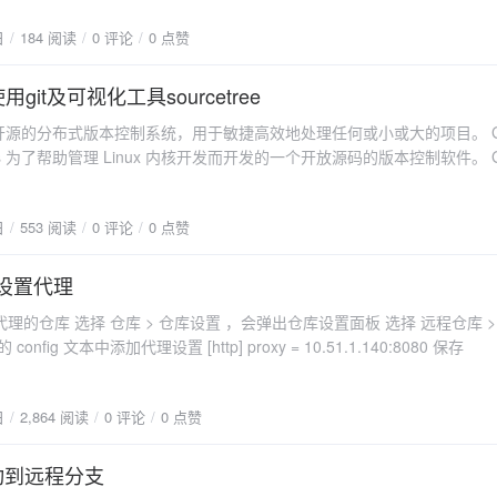
重新载入ssh key 到系统中。 ssh-add ~/.ssh/*
日
184 阅读
0 评论
0 点赞
git及可视化工具sourcetree
一个开源的分布式版本控制系统，用于敏捷高效地处理任何或小或大的项目。 Git 是
valds 为了帮助管理 Linux 内核开发而开发的一个开放源码的版本控制软件。 Git 与常
具 CVS, Subversion 等不同，它采用了分布式版本库的方式，不必服
 与 SVN 区别GIT不仅仅是个版本控制系统，它也是个内容管理系统(CMS)
日
553 阅读
0 评论
0 点赞
如果你是一个具有使用SVN背景的人，你需要做一定的思想转换，来适应GI
Git 与 SVN 区别点： 1、GIT是分布式的，SVN不是：这是GIT和其
统，例如SVN，CVS等，最核心的区别。 2、GIT把内容按元数据方式
ee设置代理
：所有的资源控制系统都是把文件的元信息隐藏在一个类似.svn,.cvs等的
出仓库设置面板 选择 远程仓库 > 编辑配
T分支和SVN的分支不同：分支在SVN中一点不特别，就是版本库中的另外
置文件 在打开的 config 文本中添加代理设置 [http] proxy = 10.51.1.140:8080 保存
T没有一个全局的版本号，而SVN有：目前为止这是跟SVN相比GIT缺少的
IT的内容完整性要优于SVN：GIT的内容存储使用的是SHA-1哈希算法。
性，确保在遇到磁盘故障和网络问题时降低对版本库的破坏。 Git一些名
日
2,864 阅读
0 评论
0 点赞
：从远程仓库URL加载创建一个与远程仓库一样的本地仓库 提交(commit)：
库（我们在Finder中对本地仓库做修改后一般都得先提交一次，再推送）
改动到远程分支
t)：切换不同分支 添加（add）：添加文件到缓存区 移除（remove）：移除