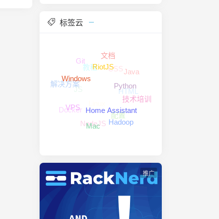
file1]
有文件到暂存
标签云
实现分次提
地仓库，
 # 停止追
将本地
个改名放
文档
mmit -
Git
教程
CSS
ge] # 提
Java
RiotJS
f信息 $
解决方案
JS
Windows
HTML
Python
则用来改
Linux
技术培训
it，并包括
Docker
配置
VPS
 git
Home Assistant
NodeJS
Hadoop
-a # 新
Mac
并切换到该
]
]
 切换到上一
推广
--set-
 # 选择一
ch-