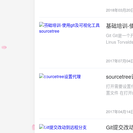
执行以下命令，即可
2018年03月20
基础培训-使用
2017-07-04
Git Git是
Linus Tor
用的版本控制工
件支持。 Git
2017年07月04
理系统等。 
一些概念和特征。
式的版本控制系
sourcetr
2017-04-14
SVN是按文件
打开需要设置代理的仓库 选择 仓库 > 仓库设置 ，会弹
里。 3、GI
录。 4、GI
特征。 5、G
码内容的完整
2017年04月14
隆(clone)
件上传到本地仓
Git提交
(checkou
2016-12-05