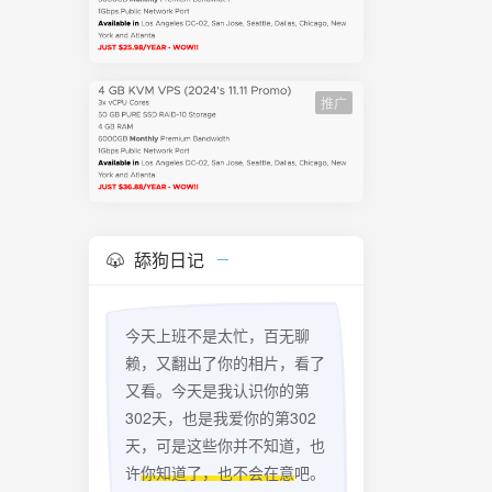
仓库 $
te] --
的指定文件
kout
定文件，与
推广
一次
暂存区，但
暂存区和工作
，但保持暂
t # 后者
交的变化
舔狗日记
 git
今天上班不是太忙，百无聊
赖，又翻出了你的相片，看了
又看。今天是我认识你的第
302天，也是我爱你的第302
天，可是这些你并不知道，也
许
你知道了，也不会在意
吧。