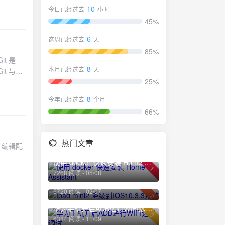
10
今日已经过去
小时
45%
6
这周已经过去
天
85%
8
本月已经过去
天
25%
务器端软
,工作管
8
今年已经过去
个月
T提供的
66%
它非分布
存储，而
文件夹
热门文章
的一个目
最大的一个
使用 docker 快速安装 Home Assistant
1
这能确保代
7268 阅读 - 05/08
Ipad mini2 降级到IOS10.3.3系统
词解释克
6720 阅读 - 02/07
将暂存文
2
 检出
华为手机开启ADB进行WIFI远程调试
文件至缓
3
6384 阅读 - 11/09