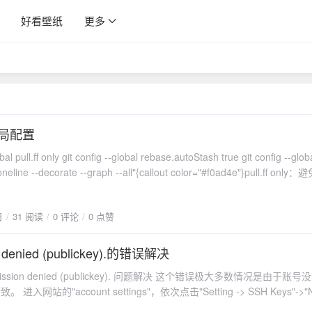
好看壁纸
更多
全局配置
obal pull.ff only git config --global rebase.autoStash true git config --glob
--oneline --decorate --graph --all"{callout color="#f0ad4e"}pull.ff only：避
erge commit。rebase.autoStash true：rebase 前自动 stash 未提交
主动 git status 检查）。alias.lg：快速查看分支图。{/callout}
日
31 阅读
0 评论
0 点赞
n denied (publickey).的错误解决
ssion denied (publickey). 问题解决 这个错误极大多数情况是由于账
 进入网站的"account settings"，依次点击"Setting -> SSH Keys"->"
h key的公钥填进去就行。 另外一个可能就是系统没有将ssh key载入，