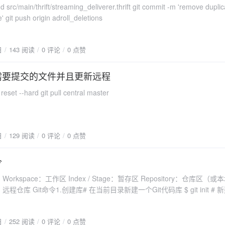
 stash)：保存工作现场 重置(reset)：回到最近添加(add)/提交(commit)状
dd src/main/thrift/streaming_deliverer.thrift git commit -m 'remove duplic
：将多个同名文件合并为一个文件，该文件包含多个同名文件的所有内容，相
' git push origin adroll_deletions
tch)：从远程仓库获取信息并同步至本地仓库 拉取(pull)：从远程仓库获取
自动执行合并（merge）操作，即 pull=fetch+merge 推送(push)：
，一般推送（push）前先拉取（pull）一次，确保一致 分支(branch)
日
143 阅读
0 评论
0 点赞
标签(tag):给项目增添标签 工作流(Git Flow):团队工作时，每个人创建
），确定无误后提交到master分支 终端(terminal):可以输入git命令行 Gi
不需要提交的文件并且更新远程
ww.runoob.com/manual/git-guide/Git 完整命令手册 SourceTreeSourceT
和Mac OS X 下免费的 Git 和 Hg 客户端，拥有可视化界面，容易上手操作
t reset --hard git pull central master
l和Subversion版本控制系统工具。支持创建、提交、clone、push、pull 和m
ee下载[[官网链接]https://www.sourcetreeapp.com/]
w.sourcetreeapp.com/)SourceTree实践登陆github，在欢迎页点击“+ New
创建我们的仓库或点击右上角的“+”，然后再New repository亦可 按照个人需要填写
日
129 阅读
0 评论
0 点赞
建议勾选“Initialize this repository with a README”，填写完
们在页面的右下角找到链
令
，SourceTree会自动帮我们生成目标路径（本地仓库路径）以及名称，
词 Workspace：工作区 Index / Stage：暂存区 Repository：仓库区（或
ourceTree会为我们自动打开我们刚才克隆的仓库，选择master选项，
：远程仓库 Git命令1.创建库# 在当前目录新建一个Git代码库 $ git init #
想要上传一个项目至我们的远程Github仓库内。我
Git代码库 $ git init [project-name] # 下载一个项目和它的整个代码
Finder/在文件夹”中显示。然后SourceTree会帮我们打开我们的本地
rl] 2.配置库# 显示当前的Git配置 $ git config --list # 编辑Git配置文件 $ git con
的项目复制到本地的文件夹内，然后关闭文件夹，回到主页面。我们会发
日
252 阅读
0 评论
0 点赞
设置提交代码时的用户信息 $ git config [--global] user.name "[name]" $ git co