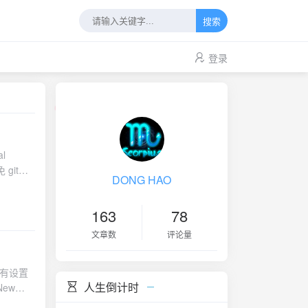
搜索
登录
al
免 git
DONG HAO
改动（关键
163
78
文章数
评论量
号没有设置
人生倒计时
New