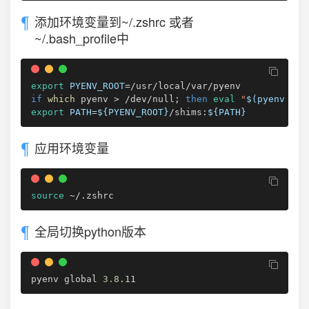
添加环境变量到~/.zshrc 或者
~/.bash_profile中
export
PYENV_ROOT
=
if
which
 pyenv 
>
 /dev/null
;
then
eval
"
$(
pyenv ini
export
PATH
=
${PYENV_ROOT}
/shims:
${
PATH
}
应用环境变量
source
 ~/.zshrc
全局切换python版本
pyenv global 
3.8
.11