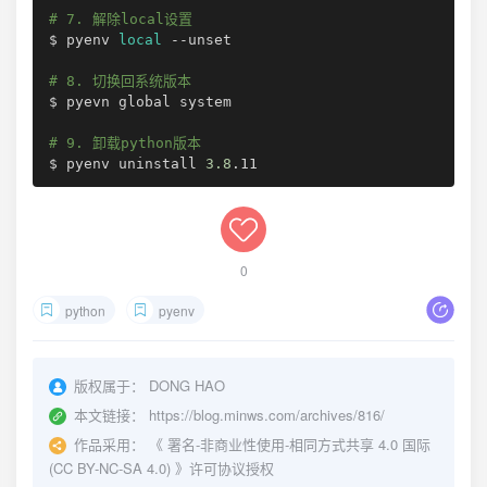
# 7. 解除local设置
$ pyenv 
local
 --unset

# 8. 切换回系统版本
$ pyevn global system

# 9. 卸载python版本
$ pyenv uninstall 
3.8
0
python
pyenv
版权属于：
DONG HAO
本文链接：
https://blog.minws.com/archives/816/
作品采用：
《
署名-非商业性使用-相同方式共享 4.0 国际
(CC BY-NC-SA 4.0)
》许可协议授权