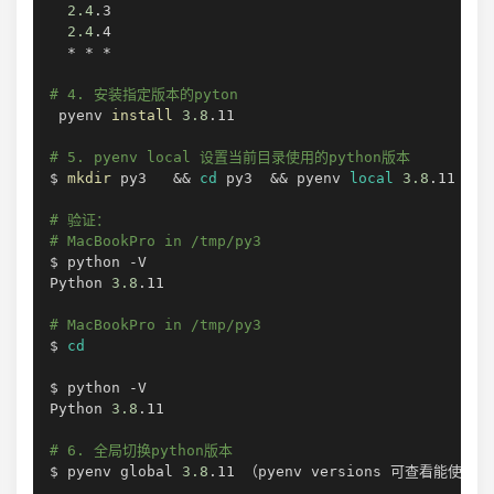
2.4
.3

2.4
.4

  * * *

# 4. 安装指定版本的pyton
 pyenv 
install
3.8
.11

# 5. pyenv local 设置当前目录使用的python版本
$ 
mkdir
 py3   
&&
cd
 py3  
&&
 pyenv 
local
3.8
.11

# 验证：
# MacBookPro in /tmp/py3 
$ python -V

Python 
3.8
.11

# MacBookPro in /tmp/py3 
$ 
cd
$ python -V

Python 
3.8
.11

# 6. 全局切换python版本
$ pyenv global 
3.8
.11 （pyenv versions 可查看能使用的