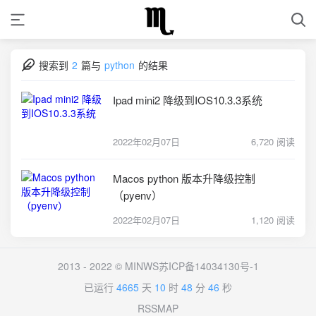
搜索到
2
篇与
python
的结果
Ipad mini2 降级到IOS10.3.3系统
2022年02月07日
6,720 阅读
Macos python 版本升降级控制
（pyenv）
2022年02月07日
1,120 阅读
2013 - 2022 ©
MINWS
苏ICP备14034130号-1
已运行
4665
天
10
时
48
分
46
秒
RSS
MAP