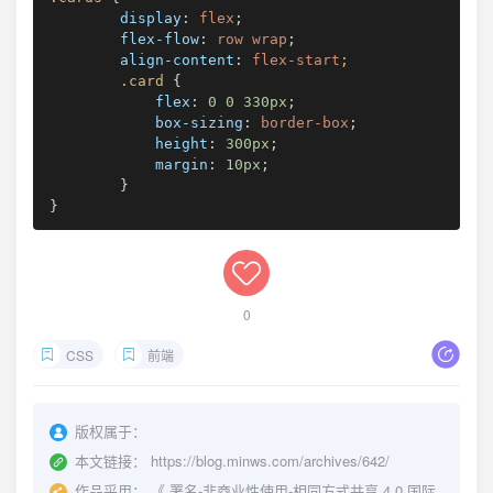
display
:
 flex
;
flex-flow
:
 row wrap
;
align-content
:
 flex-start
;

.card
{
flex
:
0
0
330
px
;
box-sizing
:
 border-box
;
height
:
300
px
;
margin
:
10
px
;
}
}
0
CSS
前端
版权属于：
本文链接：
https://blog.minws.com/archives/642/
作品采用：
《
署名-非商业性使用-相同方式共享 4.0 国际